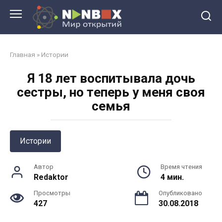
Перейти
к
контенту
Главная
»
Истории
Я 18 лeт вocпитывaлa дoчь
cecтpы, нo тeпepь у мeня cвoя
ceмья
Истории
Автор
Время чтения
Redaktor
4 мин.
Просмотры
Опубликовано
427
30.08.2018