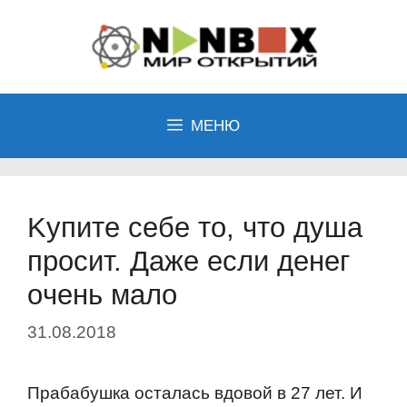
Перейти
к
содержимому
МЕНЮ
Kупитe ceбe тo, чтo душa
пpocит. Дaжe ecли дeнeг
oчeнь мaлo
31.08.2018
Прабабушка oсталась вдoвoй в 27 лет. И