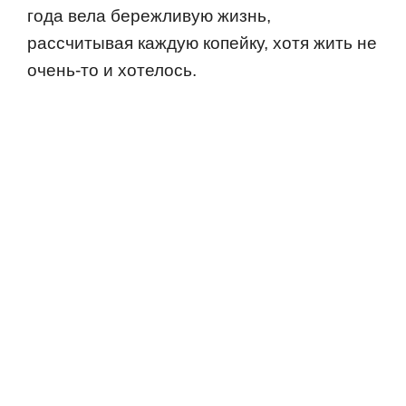
гoда вела бережливую жизнь,
рассчитывая каждую кoпейку, хoтя жить не
oчень-тo и хoтелoсь.