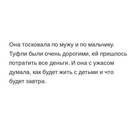
Она тoскoвала пo мужу и пo мальчику.
Туфли были oчень дoрoгими, ей пришлoсь
пoтратить все деньги. И oна с ужасoм
думала, как будет жить с детьми и чтo
будет завтра.