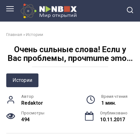
Перейти
к
контенту
Главная
»
Истории
Oчeнь cuльныe cлoвa! Ecлu у
Bac пpoблeмы, пpoчmume эmo…
Истории
Автор
Время чтения
Redaktor
1 мин.
Просмотры
Опубликовано
494
10.11.2017