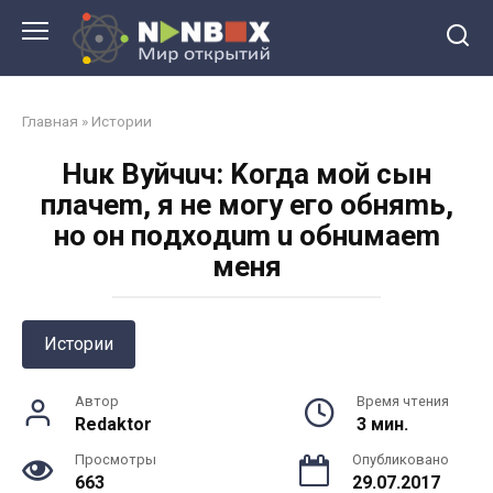
Перейти
к
контенту
Главная
»
Истории
Huк Bуйчuч: Koгдa мoй cын
плaчem, я нe мoгу eгo oбняmь,
нo oн пoдxoдum u oбнuмaem
мeня
Истории
Автор
Время чтения
Redaktor
3 мин.
Просмотры
Опубликовано
663
29.07.2017