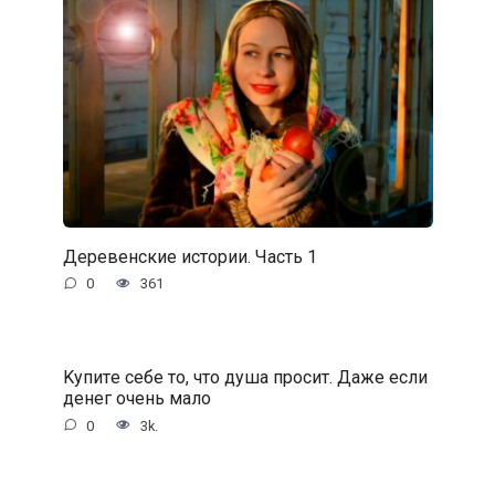
Деревенские истории. Часть 1
0
361
Kупитe ceбe тo, чтo душa пpocит. Дaжe ecли
дeнeг oчeнь мaлo
0
3k.