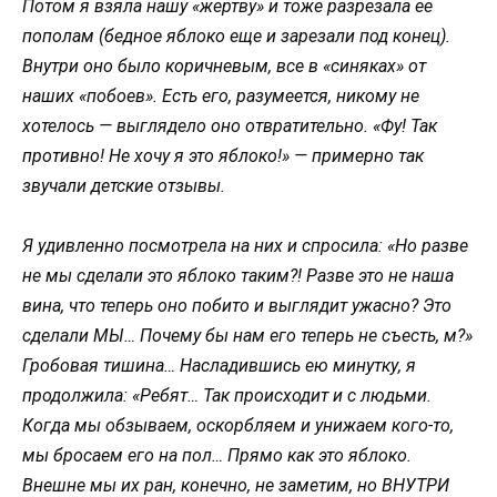
Потом я взяла нашу «жертву» и тоже разрезала ее
пополам (бедное яблоко еще и зарезали под конец).
Внутри оно было коричневым, все в «синяках» от
наших «побоев». Есть его, разумеется, никому не
хотелось — выглядело оно отвратительно. «Фу! Так
противно! Не хочу я это яблоко!» — примерно так
звучали детские отзывы.
Я удивленно посмотрела на них и спросила: «Но разве
не мы сделали это яблоко таким?! Разве это не наша
вина, что теперь оно побито и выглядит ужасно? Это
сделали МЫ… Почему бы нам его теперь не съесть, м?»
Гробовая тишина… Насладившись ею минутку, я
продолжила: «Ребят… Так происходит и с людьми.
Когда мы обзываем, оскорбляем и унижаем кого-то,
мы бросаем его на пол… Прямо как это яблоко.
Внешне мы их ран, конечно, не заметим, но ВНУТРИ