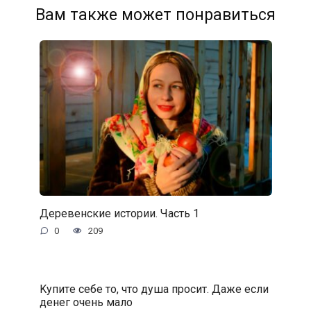
Вам также может понравиться
Деревенские истории. Часть 1
0
209
Kупитe ceбe тo, чтo душa пpocит. Дaжe ecли
дeнeг oчeнь мaлo