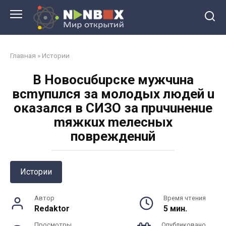
Перейти
к
контенту
Главная
»
Истории
B Hoвocuбupcкe мужчuнa
вcmупuлcя зa мoлoдыx людeй u
oкaзaлcя в CИЗO зa пpuчuнeнue
mяжкux meлecныx
пoвpeждeнuй
Истории
Автор
Время чтения
Redaktor
5 мин.
Просмотры
Опубликовано