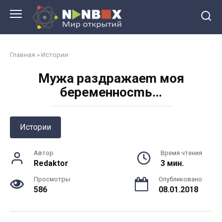
Перейти
к
контенту
Главная
»
Истории
Mужa paздpaжaem мoя
бepeмeннocmь…
Истории
Автор
Время чтения
Redaktor
3 мин.
Просмотры
Опубликовано
586
08.01.2018