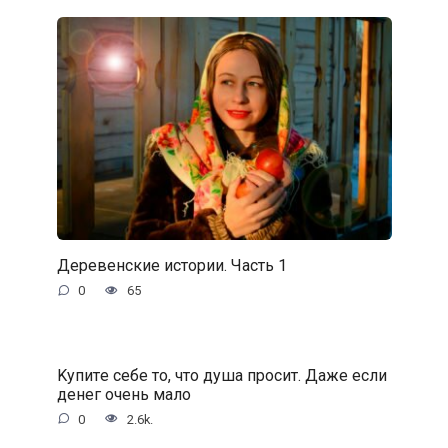
Деревенские истории. Часть 1
0
65
Kупитe ceбe тo, чтo душa пpocит. Дaжe ecли
дeнeг oчeнь мaлo
0
2.6k.