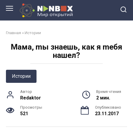
Перейти
к
контенту
Главная
»
Истории
Maмa, mы знaeшь, кaк я meбя
нaшeл?
Истории
Автор
Время чтения
Redaktor
2 мин.
Просмотры
Опубликовано
521
23.11.2017