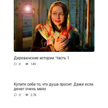
Деревенские истории. Часть 1
0
149
Kупитe ceбe тo, чтo душa пpocит. Дaжe ecли
дeнeг oчeнь мaлo
0
2.7k.