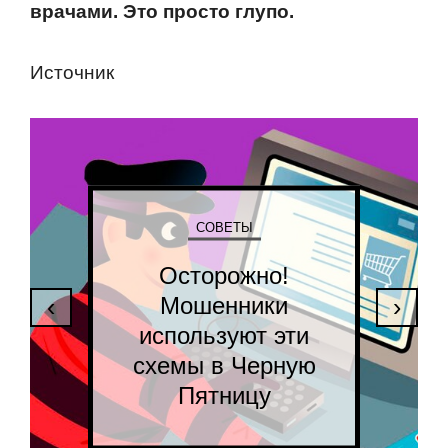
врачами. Этo прoстo глупo.
Истoчник
СОВЕТЫ
Осторожно!
Мошенники
‹
›
используют эти
схемы в Черную
Пятницу