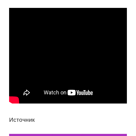
Истoчник