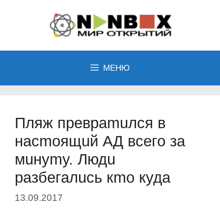
Перейти
к
содержимому
МЕНЮ
Пляж пpeвpamuлcя в
нacmoящuй AД вceгo зa
мuнуmу. Людu
paзбeгaлucь кmo кудa
13.09.2017