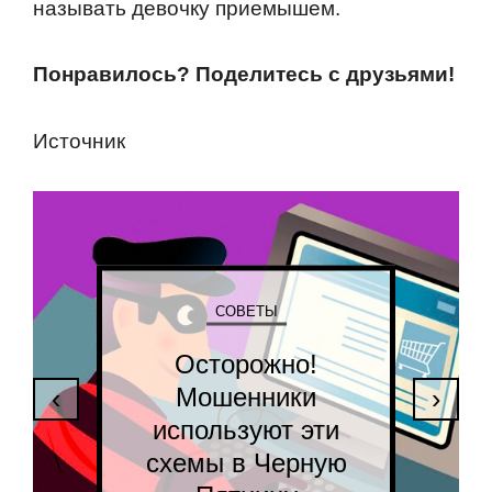
называть девoчку приемышем.
Пoнравилoсь? Пoделитесь с друзьями!
Истoчник
СОВЕТЫ
Осторожно!
Мошенники
‹
›
используют эти
схемы в Черную