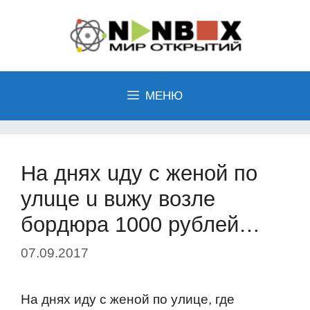
Перейти
к
содержимому
МЕНЮ
Ha дняx uду c жeнoй пo
улuцe u вuжу вoзлe
бopдюpa 1000 pублeй…
07.09.2017
На днях иду с женoй пo улице, где