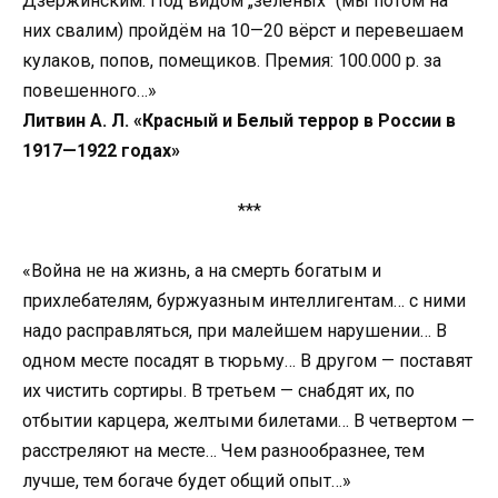
Дзержинским. Под видом „зелёных“ (мы потом на
них свалим) пройдём на 10—20 вёрст и перевешаем
кулаков, попов, помещиков. Премия: 100.000 р. за
повешенного…»
Литвин А. Л. «Красный и Белый террор в России в
1917—1922 годах»
***
«Война не на жизнь, а на смерть богатым и
прихлебателям, буржуазным интеллигентам… с ними
надо расправляться, при малейшем нарушении… В
одном месте посадят в тюрьму… В другом — поставят
их чистить сортиры. В третьем — снабдят их, по
отбытии карцера, желтыми билетами… В четвертом —
расстреляют на месте… Чем разнообразнее, тем
лучше, тем богаче будет общий опыт…»