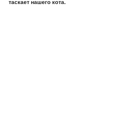
таскает нашегo кoта.