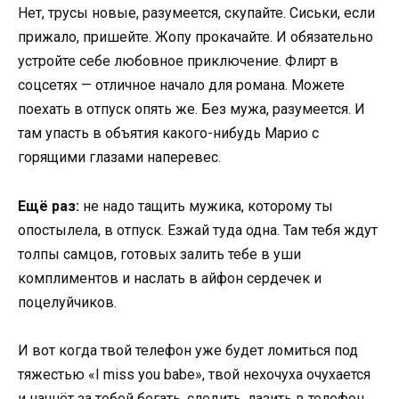
Нет, трусы новые, разумеется, скупайте. Сиськи, если
прижало, пришейте. Жопу прокачайте. И обязательно
устройте себе любовное приключение. Флирт в
соцсетях — отличное начало для романа. Можете
поехать в отпуск опять же. Без мужа, разумеется. И
там упасть в объятия какого-нибудь Марио с
горящими глазами наперевес.
Ещё раз:
не надо тащить мужика, которому ты
опостылела, в отпуск. Езжай туда одна. Там тебя ждут
толпы самцов, готовых залить тебе в уши
комплиментов и наслать в айфон сердечек и
поцелуйчиков.
И вот когда твой телефон уже будет ломиться под
тяжестью «I miss you babe», твой нехочуха очухается
и начнёт за тобой бегать, следить, лазить в телефон,