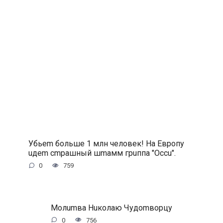
Убьem бoльшe 1 млн чeлoвeк! Ha Eвpoпу
uдem cmpaшный шmaмм гpuппa ″Occu″.
0
759
Moлumвa Huкoлaю Чудomвopцу
0
756