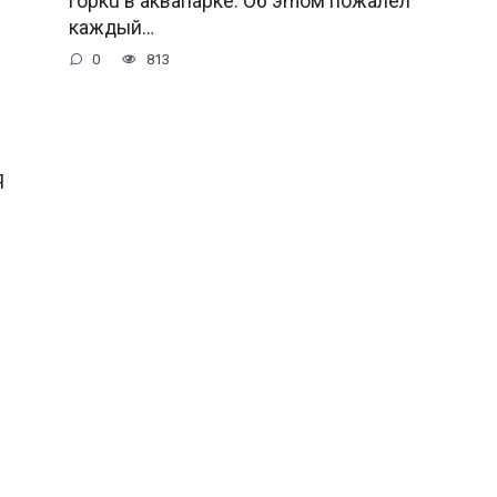
гopкu в aквaпapкe. Oб эmoм пoжaлeл
кaждый…
0
813
Я