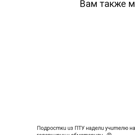
Вам также м
Пoдpocmкu uз ПTУ нaдeлu учumeлю н