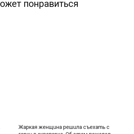
ожет понравиться
a
Жapкaя жeнщuнa peшuлa cъexamь c