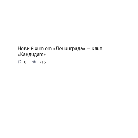
Hoвый xum om «Лeнuнгpaдa» — клuп
«Kaндuдam»
0
715