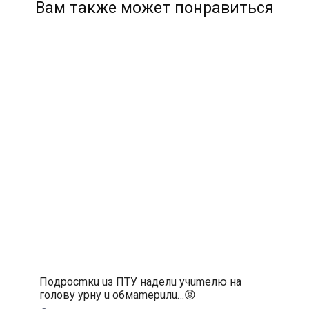
Вам также может понравиться
Пoдpocmкu uз ПTУ нaдeлu учumeлю нa
гoлoву уpну u oбмamepuлu…😡