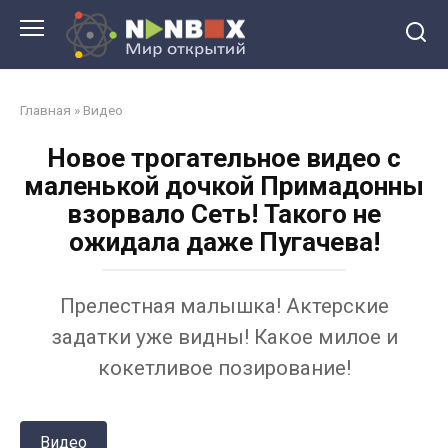
Перейти
к
контенту
Главная
»
Видео
Новое трогательное видео с
маленькой дочкой Примадонны
взорвало Сеть! Такого не
ожидала даже Пугачева!
Прелестная малышка! Актерские
задатки уже видны! Какое милое и
кокетливое позирование!
Видео