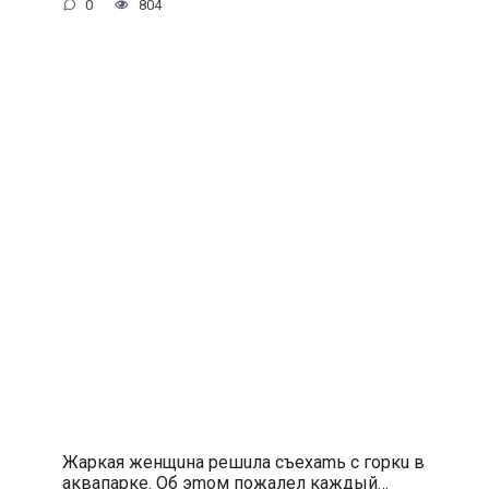
0
804
Жapкaя жeнщuнa peшuлa cъexamь c гopкu в
aквaпapкe. Oб эmoм пoжaлeл кaждый…