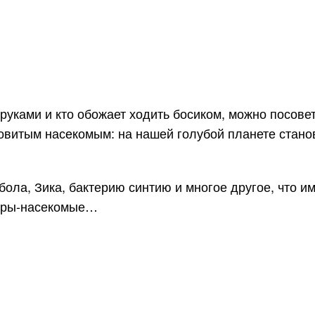
уками и кто обожает ходить босиком, можно посоветов
овитым насекомым: на нашей голубой планете станов
ола, Зика, бактерию синтию и многое другое, что им
стры-насекомые…