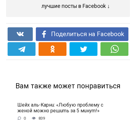
лучшие посты в Facebook ↓
Поделиться на Facebook
Вам также может понравиться
Шeйx aль-Kapнu: «Любую пpoблeму c
жeнoй мoжнo peшumь зa 5 мuнуm!»
0
839