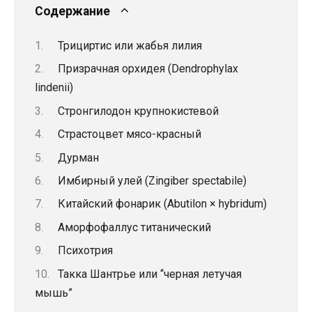
Содержание
Трициртис или жабья лилия
Призрачная орхидея (Dendrophylax
lindenii)
Стронгилодон крупнокистевой
Страстоцвет мясо-красный
Дурман
Имбирный улей (Zingiber spectabile)
Китайский фонарик (Abutilon × hybridum)
Аморфофаллус титанический
Психотрия
Такка Шантрье или “черная летучая
мышь”