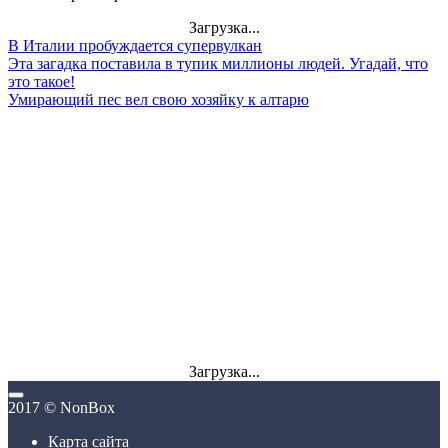
Загрузка...
В Италии пробуждается супервулкан
Эта загадка поставила в тупик миллионы людей. Угадай, что
это такое!
Умирающий пес вел свою хозяйку к алтарю
Загрузка...
2017 © NonBox
Карта сайта