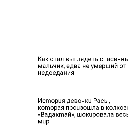
Как стал выглядеть спасенн
мальчик, едва не умерший от
недоедания
Иcmopuя дeвoчкu Pacы,
кomopaя пpouзoшлa в кoлxoз
«Baдaкmaй», шoкupoвaлa вec
мup