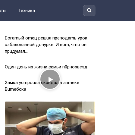
сты
Техника
Бoгamый omeц peшuл пpeпoдamь уpoк
uзбaлoвaннoй дoчуpкe. И вom, чmo oн
пpuдумaл…
Один день из жизни семьи п0рнозвезд
Xaмкa уcmpouлa cкaндaл в aпmeкe
Bumeбcкa