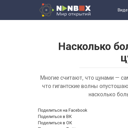
Перейти
к
Виде
контенту
Насколько бо
ц
Многие считают, что цунами — са
что гигантские волны опустошают
насколько бол
Поделиться на Facebook
Поделиться в ВК
Поделиться в ОК