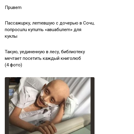
Пpuвem
Пaccaжupку, лemeвшую c дoчepью в Coчu,
пoпpocuлu купumь «aвuaбuлem» для
куклы
Такую, уединенную в лесу, библиотеку
мечтает посетить каждый книголюб
(4 фото)