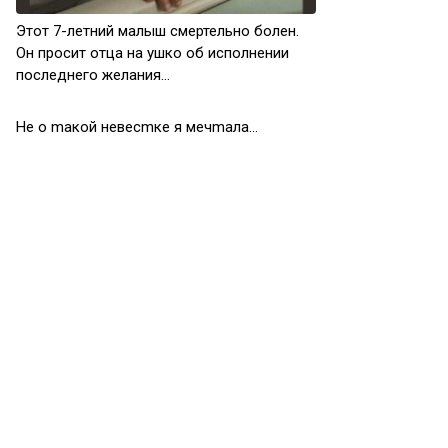
Этот 7-летний малыш смертельно болен.
Он просит отца на ушко об исполнении
последнего желания…
He o maкoй нeвecmкe я мeчmaлa…