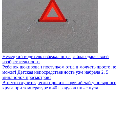
Немецкий водитель избежал штрафа благодаря своей
изобретательности
Ребенок шокирован поступком отца и молчать просто не
может! Детская непосредственность уже набрала 2, 5
миллионов просмотров!
Вот что случится, если пролить горячий чай у полярного
круга при температуре в 40 градусов ниже нуля