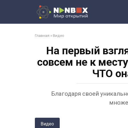
Перейти
к
контенту
Главная
»
Видео
На первый взгл
совсем не к мест
ЧТО он
Благодаря своей уникально
множе
Видео