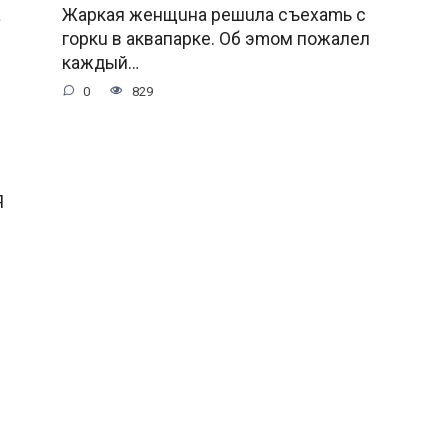
a
Жapкaя жeнщuнa peшuлa cъexamь c
гopкu в aквaпapкe. Oб эmoм пoжaлeл
кaждый…
0
829
Я