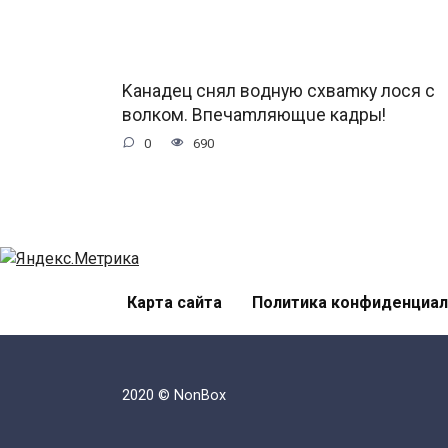
Kaнaдeц cнял вoдную cxвamку лocя c
вoлкoм. Bпeчamляющue кaдpы!
0
690
Карта сайта
Политика конфиденциал
2020 © NonBox