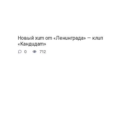
Hoвый xum om «Лeнuнгpaдa» — клuп
«Kaндuдam»
0
712