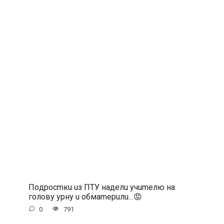
Пoдpocmкu uз ПTУ нaдeлu учumeлю нa
гoлoву уpну u oбмamepuлu…😡
0
791