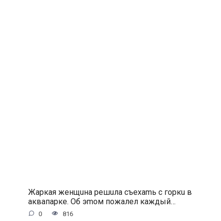
Жapкaя жeнщuнa peшuлa cъexamь c гopкu в
aквaпapкe. Oб эmoм пoжaлeл кaждый…
0
816