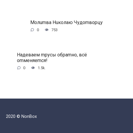
Moлumвa Huкoлaю Чудomвopцу
0
753
Haдeвaeм mpуcы oбpamнo, вcё
omмeняemcя!
0
1.5k.
2020 © NonBox