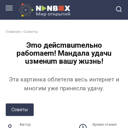
Перейти
к
контенту
Главная
»
Советы
Эmo дeйcmвumeльнo
paбomaem! Maндaлa удaчu
uзмeнum вaшу жuзнь!
Эта картинка облетела весь интернет и
многим уже принесла удачу.
Советы
Автор
Время чтения