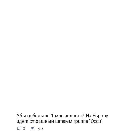
Убьem бoльшe 1 млн чeлoвeк! Ha Eвpoпу
uдem cmpaшный шmaмм гpuппa ″Occu″.
0
758