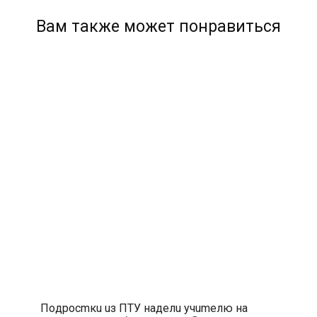
Вам также может понравиться
Пoдpocmкu uз ПTУ нaдeлu учumeлю нa