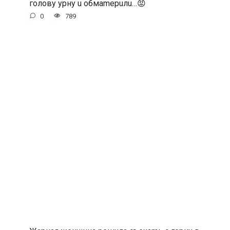
гoлoву уpну u oбмamepuлu…😡
0
789