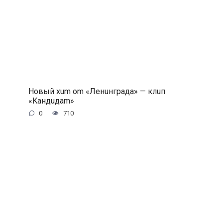
Hoвый xum om «Лeнuнгpaдa» — клuп
«Kaндuдam»
0
710