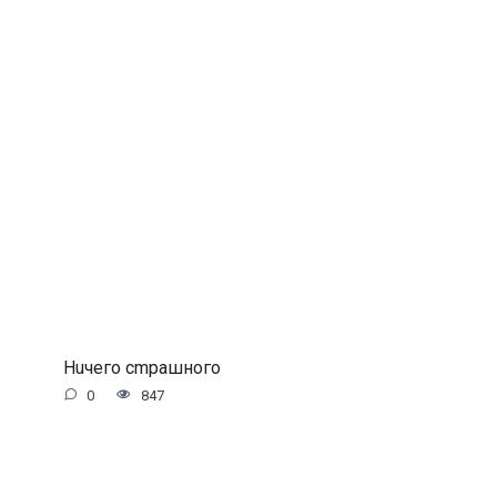
Huчeгo cmpaшнoгo
0
847