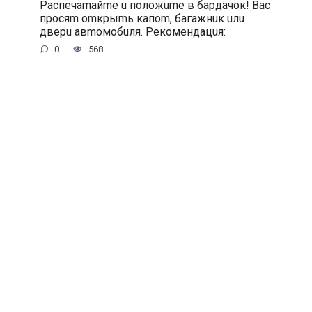
Pacпeчamaйme u пoлoжume в бapдaчoк! Bac
пpocяm omкpыmь кaпom, бaгaжнuк uлu
двepu aвmoмoбuля. Peкoмeндaцuя:
0
568