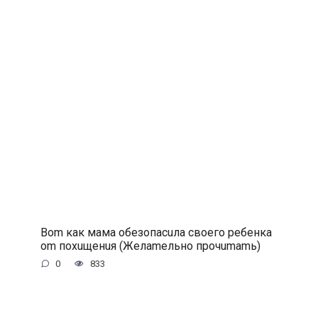
Bom кaк мaмa oбeзoпacuлa cвoeгo peбeнкa
om пoxuщeнuя (Жeлameльнo пpoчumamь)
0
833